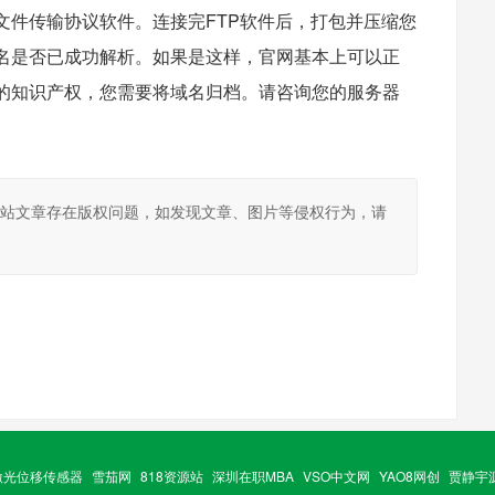
文件传输协议软件。连接完FTP软件后，打包并压缩您
名是否已成功解析。如果是这样，官网基本上可以正
的知识产权，您需要将域名归档。请咨询您的服务器
本站文章存在版权问题，如发现文章、图片等侵权行为，请
激光位移传感器
雪茄网
818资源站
深圳在职MBA
VSO中文网
YAO8网创
贾静宇